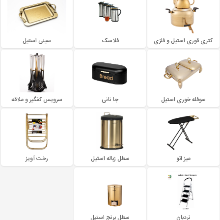
کتری قوری استیل و فلزی
فلاسک
سینی استیل
سوفله خوری استیل
جا نانی
سرویس کفگیر و ملاقه
میز اتو
سطل زباله استیل
رخت آویز
نردبان
سطل برنج استیل