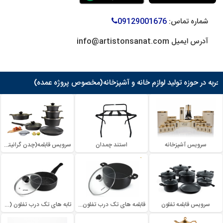
شماره تماس:
09129001676
آدرس ایمیل info@artistonsanat.com
سرویس آشپزخانه
استند چمدان
سرویس قابلمه(چدن گرانیتی)
سرویس قابلمه تفلون
قابلمه های تک درب تفلون(گرانیتی)
تابه های تک درب تفلون (گرانیتی)