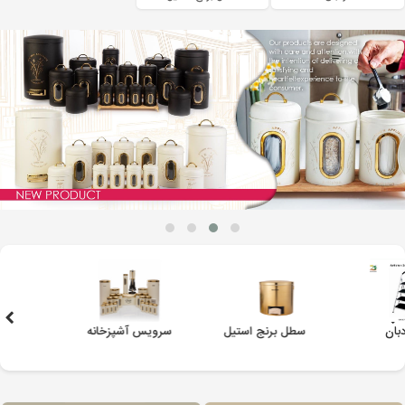
استند چمدان
سرویس قابلمه(چدن
سرویس قابلمه تفلون
گرانیتی)